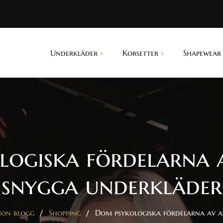
Underkläder
Korsetter
Shapewear
Midjekorsetter
Trosor
Waist trainer
Bh:ar
Shape trosor
Morgonrockar
Push up trosor
ogiska fördelarna 
Nylonstrumpor
Body shaper
snygga underkläder
Babydolls
Shape shorts
Bustiers
Shape linnen
ion blogg
Shopping
Dom psykologiska fördelarna av a