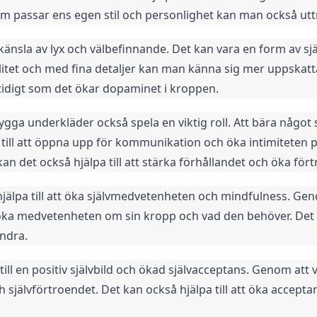
m passar ens egen stil och personlighet kan man också uttry
nsla av lyx och välbefinnande. Det kan vara en form av sjä
litet och med fina detaljer kan man känna sig mer uppskatta
amtidigt som det ökar dopaminet i kroppen.
ygga underkläder också spela en viktig roll. Att bära något 
 till att öppna upp för kommunikation och öka intimiteten p
n det också hjälpa till att stärka förhållandet och öka för
hjälpa till att öka självmedvetenheten och mindfulness. Gen
a medvetenheten om sin kropp och vad den behöver. Det ka
andra.
ll en positiv självbild och ökad självacceptans. Genom att v
självförtroendet. Det kan också hjälpa till att öka accept