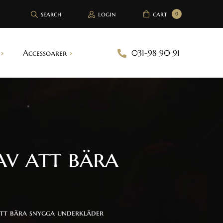
search
login
cart
0
Accessoarer
031-98 90 91
Brösttejp
Bh inlägg
Handskar
av att bära
Strumpeband
Sjalar
tt bära snygga underkläder