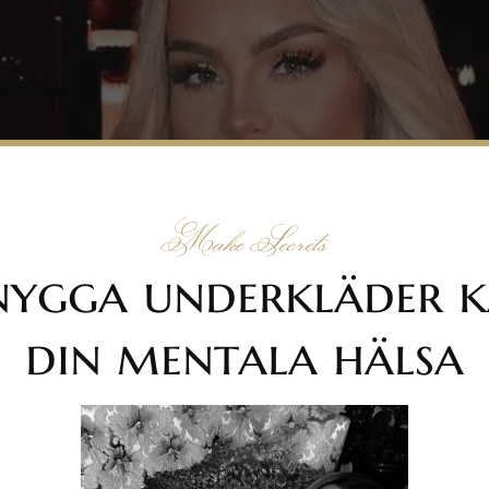
Make Secrets
snygga underkläder k
din mentala hälsa