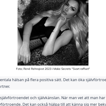
Foto; René Rehnqivst 2023 i Make Secrets "Svart raffset"
ala hälsan på flera positiva sätt. Det kan öka självförtroen
rtner.
självförtroendet och självkänslan. När man vet att man ha
jälvförtroende. Det kan också hjälpa till att känna sig mer b