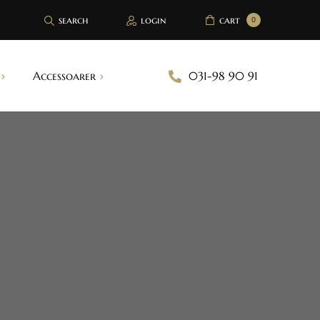
search
login
cart
0
Accessoarer
031-98 90 91
Brösttejp
Bh inlägg
Handskar
Strumpeband
Sjalar