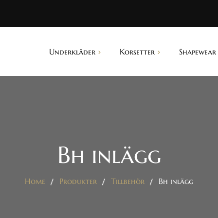
Underkläder
Korsetter
Shapewear
Midjekorsetter
Trosor
Waist trainer
Bh:ar
Shape trosor
Morgonrockar
Push up trosor
Bh inlägg
Nylonstrumpor
Body shaper
Babydolls
Shape shorts
Home
Produkter
Tillbehör
Bh inlägg
Bustiers
Shape linnen