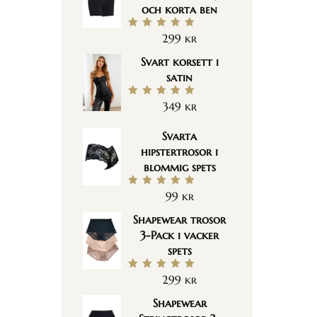
och korta ben
299
kr
Betygsatt
5.00
av 5
Svart korsett i
satin
349
kr
Betygsatt
5.00
av 5
Svarta
hipstertrosor i
blommig spets
99
kr
Betygsatt
5.00
av 5
Shapewear trosor
3-Pack i vacker
spets
299
kr
Betygsatt
5.00
av 5
Shapewear