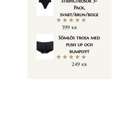
Stringtrosor 3-
Pack,
svart/brun/beige
399
kr
Betygsatt
5.00
av 5
Sömlös trosa med
push up och
rumplyft
249
kr
Betygsatt
5.00
av 5