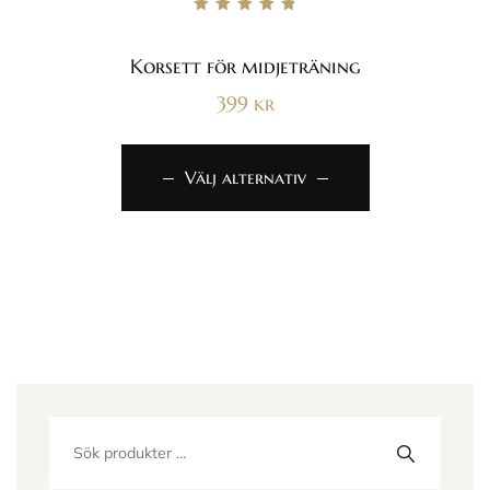
Betygsatt
4.86
av 5
Korsett för midjeträning
399
kr
Välj alternativ