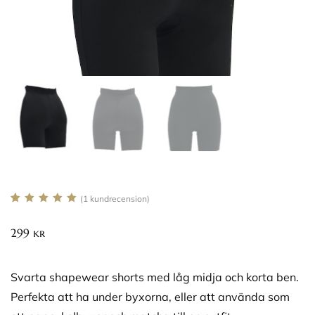
(
1
kundrecension)
Betygsatt
1
5.00
av 5
299
kr
baserat på
kundrecension
Svarta shapewear shorts med låg midja och korta ben.
Perfekta att ha under byxorna, eller att använda som