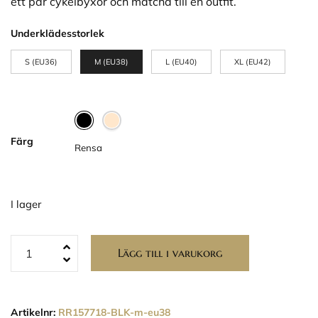
ett par cykelbyxor och matcha till en outfit.
Underklädesstorlek
S (EU36)
M (EU38)
L (EU40)
XL (EU42)
Färg
Rensa
I lager
Lägg till i varukorg
Artikelnr:
RR157718-BLK-m-eu38