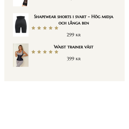
5.00
av 5
Shapewear shorts i svart - Hög midja
och långa ben
299
kr
Betygsatt
5.00
av 5
Waist trainer väst
399
kr
Betygsatt
5.00
av 5