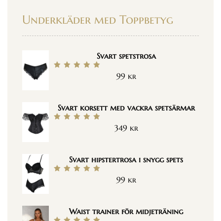
Underkläder med Toppbetyg
Svart spetstrosa
99
kr
Betygsatt
5.00
av 5
Svart korsett med vackra spetsärmar
349
kr
Betygsatt
5.00
av 5
Svart hipstertrosa i snygg spets
99
kr
Betygsatt
5.00
av 5
Waist trainer för midjeträning