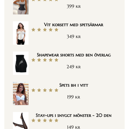
399
kr
Betygsatt
5.00
av 5
Vit korsett med spetsärmar
349
kr
Betygsatt
5.00
av 5
Shapewear shorts med ben överlag
249
kr
Betygsatt
5.00
av 5
Spets bh i vitt
199
kr
Betygsatt
5.00
av 5
Stay-ups i snyggt mönster - 20 den
149
kr
Betygsatt