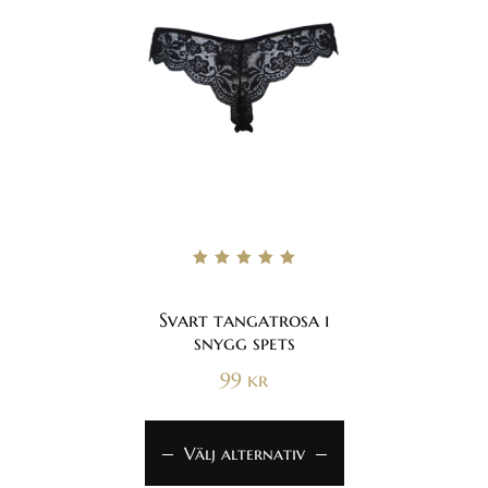
Betygsatt
5.00
av 5
Svart tangatrosa i
snygg spets
99
kr
Välj alternativ