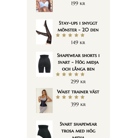
199
kr
Betygsatt
5.00
av 5
Stay-ups i snyggt
mönster - 20 den
149
kr
Betygsatt
5.00
av 5
Shapewear shorts i
svart - Hög midja
och långa ben
299
kr
Betygsatt
5.00
av 5
Waist trainer väst
399
kr
Betygsatt
5.00
av 5
Svart shapewear
trosa med hög
midja