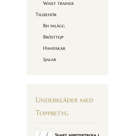
Waist trainer
Tillbehör
Bh inlägg
Brösttejp
Handskar
Sjalar
Underkläder med
Toppbetyg
Svart hipstertrosa i