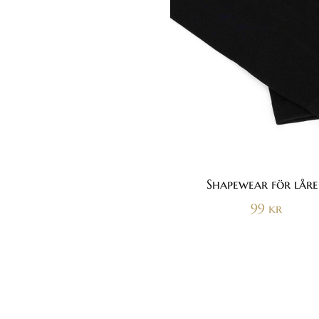
Shapewear för lår
99
kr