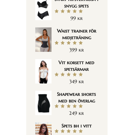
snygg spets
99
kr
Betygsatt
5.00
av 5
Waist trainer för
midjeträning
399
kr
Betygsatt
5.00
av 5
Vit korsett med
spetsärmar
349
kr
Betygsatt
5.00
av 5
Shapewear shorts
med ben överlag
249
kr
Betygsatt
5.00
av 5
Spets bh i vitt