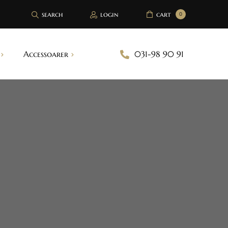
search
login
cart
0
Accessoarer
031-98 90 91
Brösttejp
Bh inlägg
Handskar
Strumpeband
Sjalar