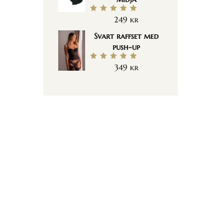
249
kr
Betygsatt
5.00
av 5
Svart raffset med
push-up
349
kr
Betygsatt
5.00
av 5