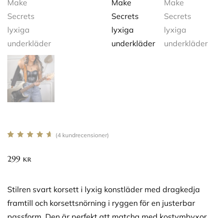
(
4
kundrecensioner)
Betygsatt
3
4.67
av 5
299
kr
baserat på
kundrecensioner
Stilren svart korsett i lyxig konstläder med dragkedja
framtill och korsettsnörning i ryggen för en justerbar
passform. Den är perfekt att matcha med kostymbyxor