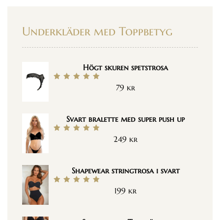
Underkläder med Toppbetyg
Högt skuren spetstrosa
79
kr
Betygsatt
5.00
av 5
Svart bralette med super push up
249
kr
Betygsatt
5.00
av 5
Shapewear stringtrosa i svart
199
kr
Betygsatt
5.00
av 5