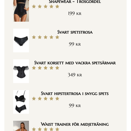
Shapewear - Trosgördel
199
kr
Betygsatt
5.00
av 5
Svart spetstrosa
99
kr
Betygsatt
5.00
av 5
Svart korsett med vackra spetsärmar
349
kr
Betygsatt
5.00
av 5
Svart hipstertrosa i snygg spets
99
kr
Betygsatt
5.00
av 5
Waist trainer för midjeträning