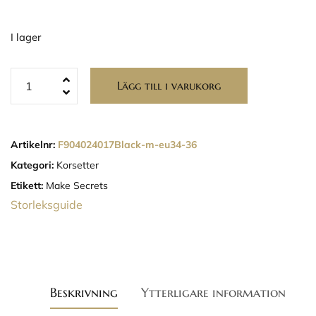
I lager
Lägg till i varukorg
Artikelnr:
F904024017Black-m-eu34-36
Kategori:
Korsetter
Etikett:
Make Secrets
Storleksguide
Beskrivning
Ytterligare information