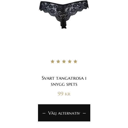
Betygsatt
5.00
av 5
Svart tangatrosa i
snygg spets
99
kr
Välj alternativ