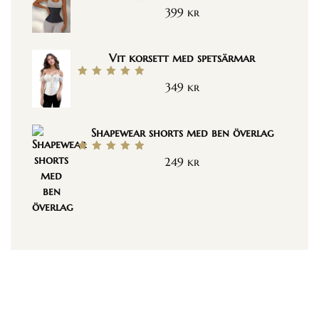
399
kr
Betygsatt
5.00
av 5
Vit korsett med spetsärmar
349
kr
Betygsatt
5.00
av 5
Shapewear shorts med ben överlag
249
kr
Betygsatt
5.00
av 5