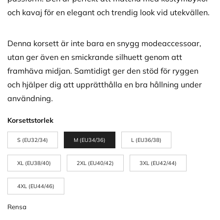
och kavaj för en elegant och trendig look vid utekvällen.
Denna korsett är inte bara en snygg modeaccessoar,
utan ger även en smickrande silhuett genom att
framhäva midjan. Samtidigt ger den stöd för ryggen
och hjälper dig att upprätthålla en bra hållning under
användning.
Korsettstorlek
S (EU32/34)
M (EU34/36)
L (EU36/38)
XL (EU38/40)
2XL (EU40/42)
3XL (EU42/44)
4XL (EU44/46)
Rensa