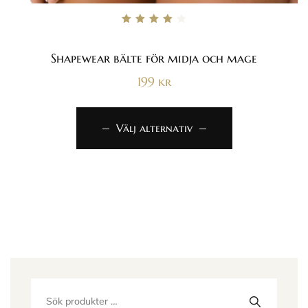
Betygsatt
4.00
av 5
Shapewear bälte för midja och mage
199
kr
Välj alternativ