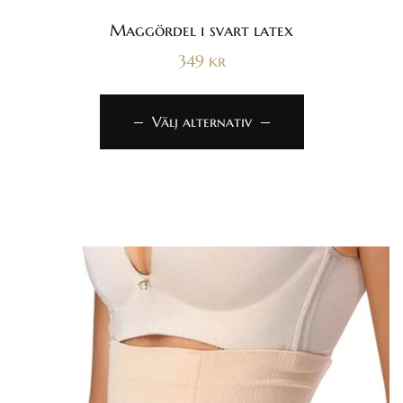
4.33
av 5
Maggördel i svart latex
349
kr
Välj alternativ