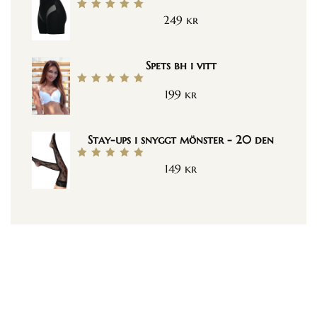
249
kr
Betygsatt
5.00
av 5
Spets bh i vitt
199
kr
Betygsatt
5.00
av 5
Stay-ups i snyggt mönster - 20 den
149
kr
Betygsatt
5.00
av 5