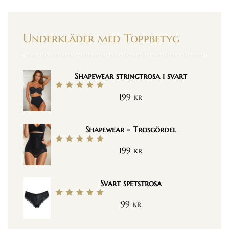
Underkläder med Toppbetyg
Shapewear stringtrosa i svart
199
kr
Betygsatt
5.00
av 5
Shapewear - Trosgördel
199
kr
Betygsatt
5.00
av 5
Svart spetstrosa
99
kr
Betygsatt
5.00
av 5