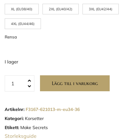
XL (EU38/40)
2XL (EU40/42)
3XL (EU42/44)
4XL (EU44/46)
Rensa
I lager
Lägg till i varukorg
Artikelnr:
F3167-621013-m-eu34-36
Kategori:
Korsetter
Etikett:
Make Secrets
Storleksguide