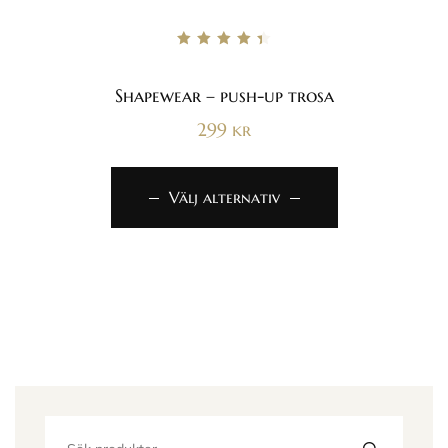
Betygsatt
4.50
av 5
Shapewear – push-up trosa
299
kr
Välj alternativ