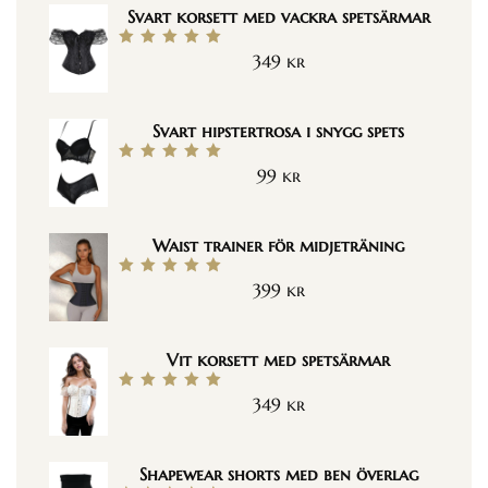
Svart korsett med vackra spetsärmar
349
kr
Betygsatt
5.00
av 5
Svart hipstertrosa i snygg spets
99
kr
Betygsatt
5.00
av 5
Waist trainer för midjeträning
399
kr
Betygsatt
5.00
av 5
Vit korsett med spetsärmar
349
kr
Betygsatt
5.00
av 5
Shapewear shorts med ben överlag