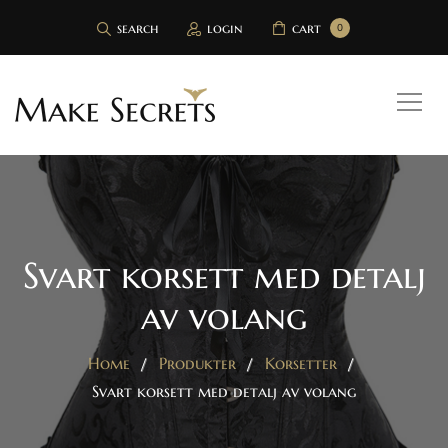
search
login
cart
0
Svart korsett med detalj
av volang
Home
Produkter
Korsetter
Svart korsett med detalj av volang