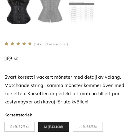
(
14
kundrecensioner)
Betygsatt
11
4.73
av 5
369
kr
baserat på
kundrecensioner
Svart korsett i vackert mönster med detalj av volang.
Matchande string i samma mönster kommer även med
korsetten. Korsetten är perfekt att matcha till ett par
kostymbyxor och kavaj för ute kvällen!
Korsettstorlek
S (EU32/34)
M (EU34/36)
L (EU36/38)