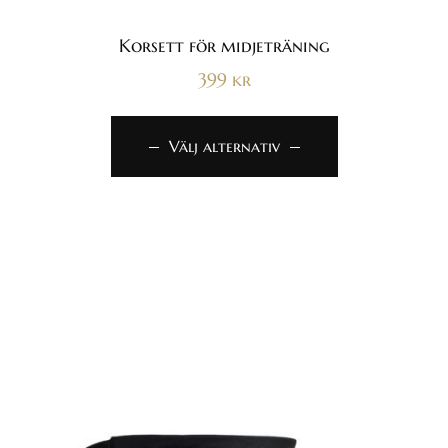
Betygsatt
4.86
av 5
Korsett för midjeträning
399
kr
Välj alternativ