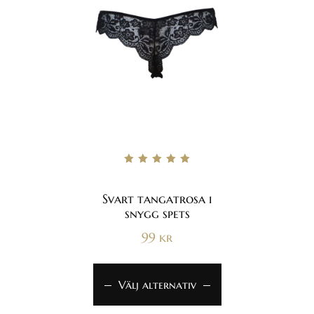
Betygsatt
5.00
av 5
Svart tangatrosa i
snygg spets
99
kr
Välj alternativ