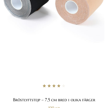
Betygsatt
4.00
av 5
Bröstlyftstejp – 7,5 cm bred i olika färger
199
kr