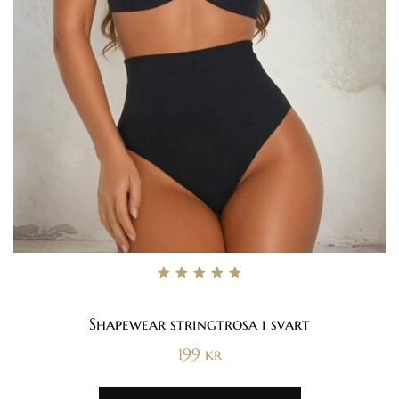
Betygsatt
5.00
av 5
Shapewear stringtrosa i svart
199
kr