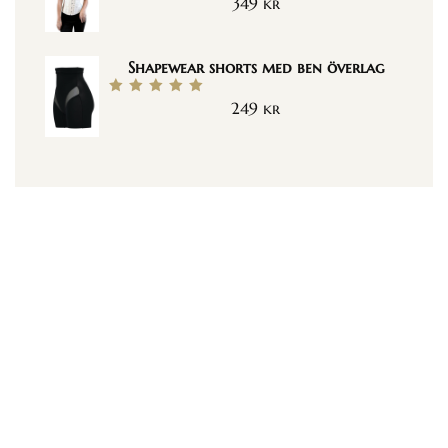
349
kr
Betygsatt
5.00
av 5
Shapewear shorts med ben överlag
249
kr
Betygsatt
5.00
av 5