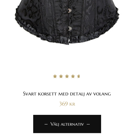
Betygsatt
4.73
av 5
Svart korsett med detalj av volang
369
kr
Välj alternativ