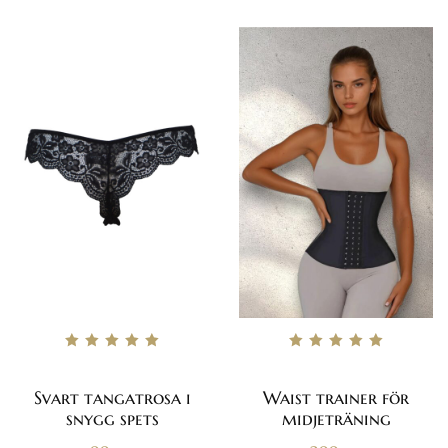
Betygsatt
Betygsatt
5.00
5.00
av 5
av 5
Svart tangatrosa i
Waist trainer för
snygg spets
midjeträning