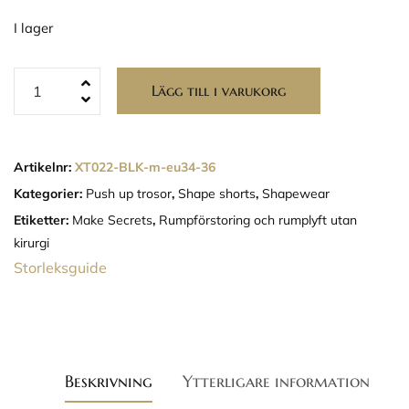
I lager
Lägg till i varukorg
Artikelnr:
XT022-BLK-m-eu34-36
Kategorier:
Push up trosor
,
Shape shorts
,
Shapewear
Etiketter:
Make Secrets
,
Rumpförstoring och rumplyft utan
kirurgi
Storleksguide
Beskrivning
Ytterligare information