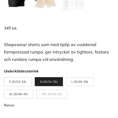
349
kr
Shapewear shorts som med hjälp av vadderad
formpressad rumpa, ger intrycket av tightare, fastare
och rundare rumpa vid användning.
Underklädesstorlek
S (EU32-34)
M (EU34-36)
L (EU36-38)
XL (EU38-40)
XXL (EU40-42)
Rensa