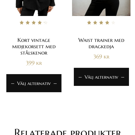
Betygsatt
Betygsatt
4.33
3.86
av 5
av 5
Kort vintage
Waist trainer med
midjekorsett med
dragkedja
stålskenor
369
kr
399
kr
Välj alternativ
Välj alternativ
Relaterade produkter