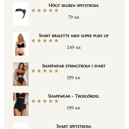
Högt skuren spetstrosa
79
kr
Betygsatt
5.00
av 5
Svart bralette med super push up
249
kr
Betygsatt
5.00
av 5
Shapewear stringtrosa i svart
199
kr
Betygsatt
5.00
av 5
Shapewear - Trosgördel
199
kr
Betygsatt
5.00
av 5
Svart spetstrosa