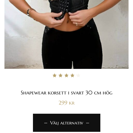
Betygsatt
4.29
av 5
Shapewear korsett i svart 30 cm hög
299
kr
Välj alternativ