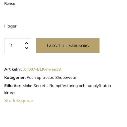
Rensa
I lager
Lägg till i varukorg
Artikelnr:
XT007-BLK-m-eu38
Kategorier:
Push up trosor
,
Shapewear
Etiketter:
Make Secrets
,
Rumpförstoring och rumplyft utan
kirurgi
Storleksguide