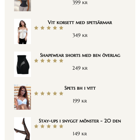
399
kr
Betygsatt
5.00
av 5
Vit korsett med spetsärmar
349
kr
Betygsatt
5.00
av 5
Shapewear shorts med ben överlag
249
kr
Betygsatt
5.00
av 5
Spets bh i vitt
199
kr
Betygsatt
5.00
av 5
Stay-ups i snyggt mönster - 20 den
149
kr
Betygsatt
5.00
av 5