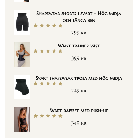
Shapewear shorts i svart - Hög midja
och långa ben
299
kr
Betygsatt
5.00
av 5
Waist trainer väst
399
kr
Betygsatt
5.00
av 5
Svart shapewear trosa med hög midja
249
kr
Betygsatt
5.00
av 5
Svart raffset med push-up
349
kr
Betygsatt
5.00
av 5