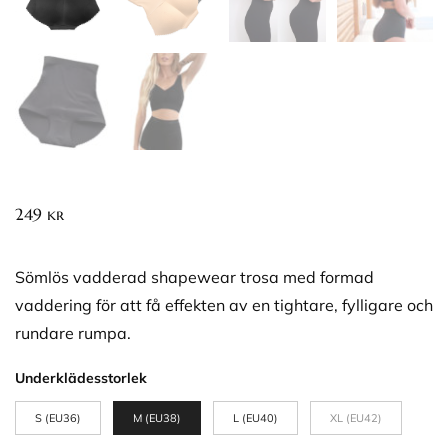
249
kr
Sömlös vadderad shapewear trosa med formad
vaddering för att få effekten av en tightare, fylligare och
rundare rumpa.
Underklädesstorlek
S (EU36)
M (EU38)
L (EU40)
XL (EU42)