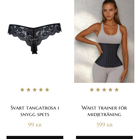
Betygsatt
Betygsatt
5.00
5.00
av 5
av 5
Svart tangatrosa i
Waist trainer för
snygg spets
midjeträning
99
kr
399
kr