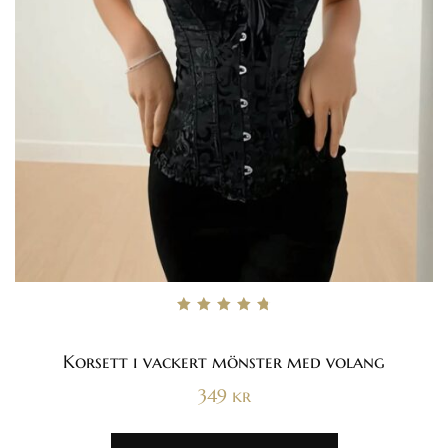
Betygsatt
4.80
av 5
Korsett i vackert mönster med volang
349
kr