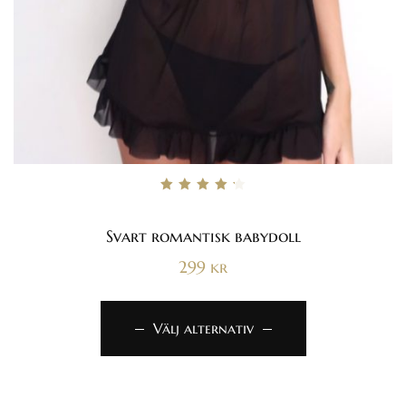
Betygsatt
4.33
av 5
Svart romantisk babydoll
299
kr
Välj alternativ