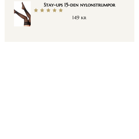
Stay-ups 15-den nylonstrumpor
149
kr
Betygsatt
5.00
av 5