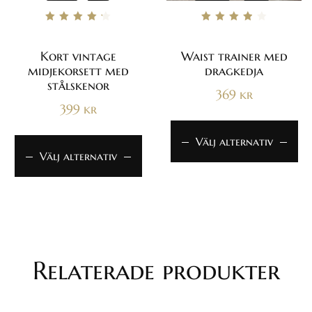
Betygsatt
Betygsatt
4.33
3.86
av 5
av 5
Kort vintage
Waist trainer med
midjekorsett med
dragkedja
stålskenor
369
kr
399
kr
Välj alternativ
Välj alternativ
Relaterade produkter