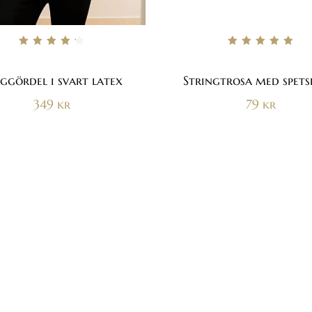
Betygsatt
Betygsatt
4.33
5.00
av 5
av 5
gördel i svart latex
Stringtrosa med spet
349
kr
79
kr