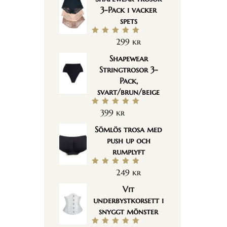
3-Pack i vacker
spets
299
kr
Betygsatt
5.00
av 5
Shapewear
Stringtrosor 3-
Pack,
svart/brun/beige
399
kr
Betygsatt
5.00
av 5
Sömlös trosa med
push up och
rumplyft
249
kr
Betygsatt
5.00
av 5
Vit
underbystkorsett i
snyggt mönster