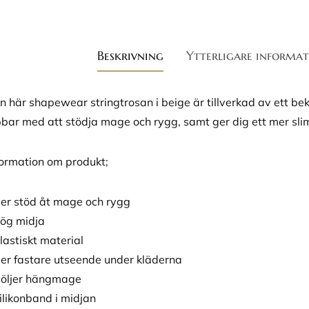
Beskrivning
Ytterligare informat
n här shapewear stringtrosan i beige är tillverkad av ett b
bbar med att stödja mage och rygg, samt ger dig ett mer sl
formation om produkt;
ger stöd åt mage och rygg
hög midja
elastiskt material
ger fastare utseende under kläderna
döljer hängmage
silikonband i midjan