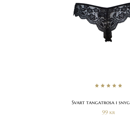
Betygsatt
5.00
av 5
Svart tangatrosa i snyg
99
kr