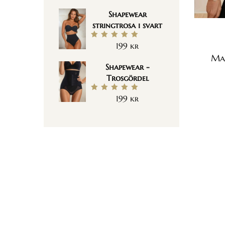
5.00
av 5
Shapewear
stringtrosa i svart
199
kr
Betygsatt
5.00
av 5
Mag
Shapewear -
Trosgördel
199
kr
Betygsatt
5.00
av 5