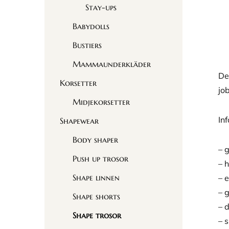
Stay-ups
Babydolls
Bustiers
Mammaunderkläder
De
Korsetter
jo
Midjekorsetter
In
Shapewear
Body shaper
– 
Push up trosor
– 
Shape linnen
– 
– 
Shape shorts
– 
Shape trosor
– 