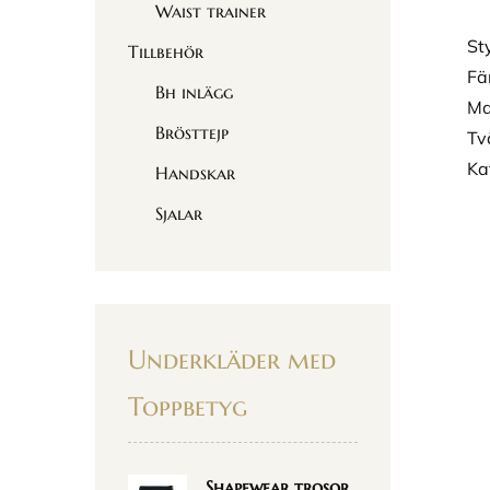
Waist trainer
St
Tillbehör
Fä
Bh inlägg
Ma
Brösttejp
Tv
Ka
Handskar
Sjalar
Underkläder med
Toppbetyg
Shapewear trosor