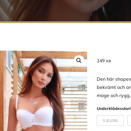
249
kr
Den här shapewe
bekvämt och an
mage och rygg, 
Underklädesstorl
S (EU36)