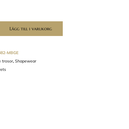
Lägg till i varukorg
882-MBGE
 trosor
,
Shapewear
ets