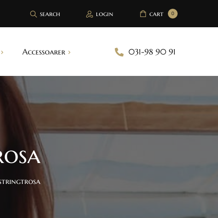
search
login
cart
0
Accessoarer
031-98 90 91
Brösttejp
Bh inlägg
Handskar
rosa
Strumpeband
Sjalar
stringtrosa