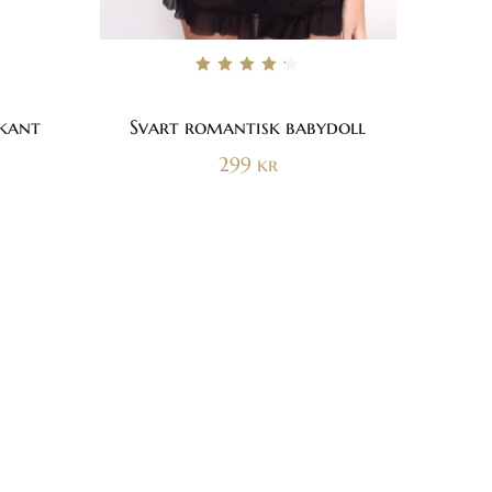
Betygsatt
4.33
av 5
skant
Svart romantisk babydoll
299
kr