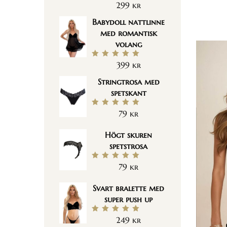
299
kr
Betygsatt
5.00
av 5
Babydoll nattlinne
med romantisk
volang
399
kr
Betygsatt
5.00
av 5
Stringtrosa med
spetskant
79
kr
Betygsatt
5.00
av 5
Högt skuren
spetstrosa
79
kr
Betygsatt
5.00
av 5
Svart bralette med
super push up
249
kr
Betygsatt