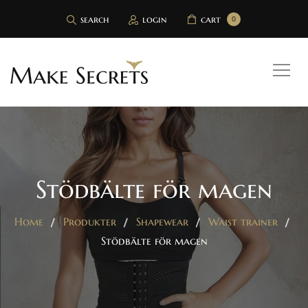
search
login
cart
0
Stödbälte för magen
Home
Produkter
Shapewear
Waist trainer
Stödbälte för magen