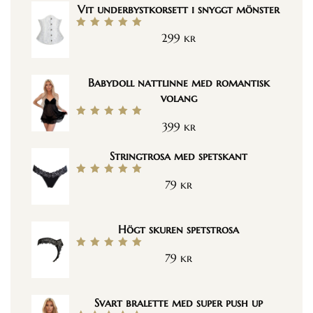
Vit underbystkorsett i snyggt mönster
299
kr
Betygsatt
5.00
av 5
Babydoll nattlinne med romantisk
volang
399
kr
Betygsatt
5.00
av 5
Stringtrosa med spetskant
79
kr
Betygsatt
5.00
av 5
Högt skuren spetstrosa
79
kr
Betygsatt
5.00
av 5
Svart bralette med super push up