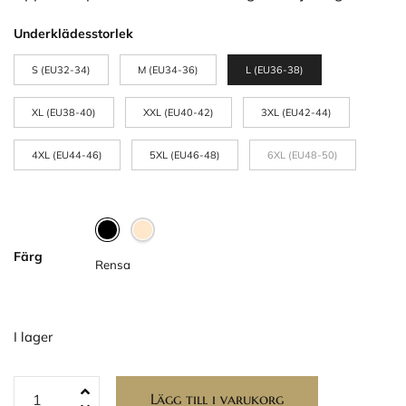
Underklädesstorlek
S (EU32-34)
M (EU34-36)
L (EU36-38)
XL (EU38-40)
XXL (EU40-42)
3XL (EU42-44)
4XL (EU44-46)
5XL (EU46-48)
6XL (EU48-50)
Färg
Rensa
I lager
Lägg till i varukorg