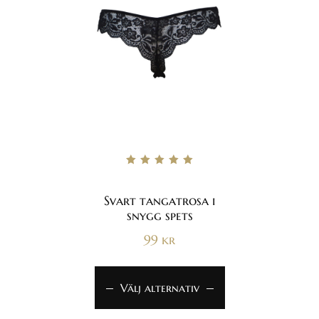
Betygsatt
5.00
av 5
Svart tangatrosa i
snygg spets
99
kr
Välj alternativ