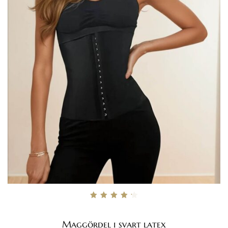
Betygsatt
4.33
av 5
Maggördel i svart latex