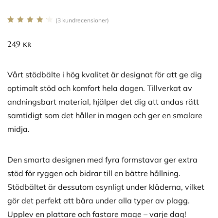
(
3
kundrecensioner)
Betygsatt
3
4.33
av 5
249
kr
baserat på
kundrecensioner
Vårt stödbälte i hög kvalitet är designat för att ge dig
optimalt stöd och komfort hela dagen. Tillverkat av
andningsbart material, hjälper det dig att andas rätt
samtidigt som det håller in magen och ger en smalare
midja.
Den smarta designen med fyra formstavar ger extra
stöd för ryggen och bidrar till en bättre hållning.
Stödbältet är dessutom osynligt under kläderna, vilket
gör det perfekt att bära under alla typer av plagg.
Upplev en plattare och fastare mage – varje dag!