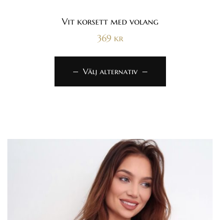
Betygsatt
4.80
av 5
Vit korsett med volang
369
kr
Välj alternativ