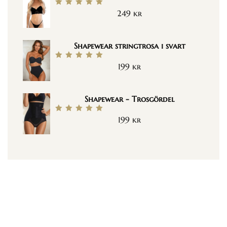
249
kr
Betygsatt
5.00
av 5
Shapewear stringtrosa i svart
199
kr
Betygsatt
5.00
av 5
Shapewear - Trosgördel
199
kr
Betygsatt
5.00
av 5