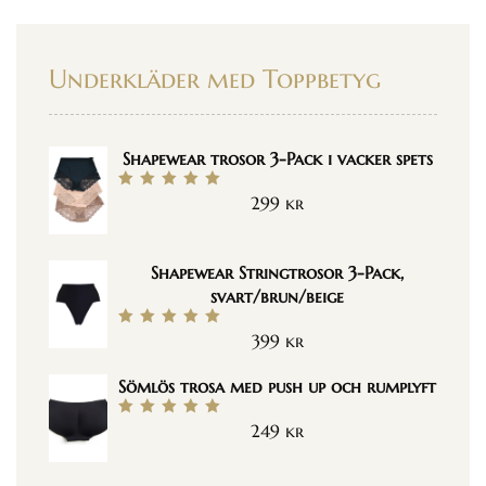
Underkläder med Toppbetyg
Shapewear trosor 3-Pack i vacker spets
299
kr
Betygsatt
5.00
av 5
Shapewear Stringtrosor 3-Pack,
svart/brun/beige
399
kr
Betygsatt
5.00
av 5
Sömlös trosa med push up och rumplyft
249
kr
Betygsatt
5.00
av 5