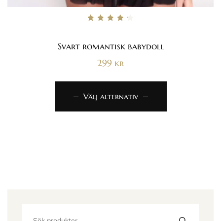
Betygsatt
4.33
av 5
Svart romantisk babydoll
299
kr
Välj alternativ