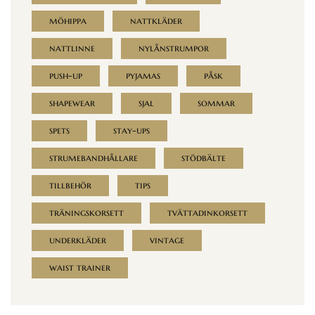
möhippa
nattkläder
nattlinne
nylånstrumpor
push-up
pyjamas
påsk
shapewear
sjal
sommar
spets
stay-ups
strumebandhållare
stödbälte
tillbehör
tips
träningskorsett
tvättadinkorsett
underkläder
vintage
waist trainer