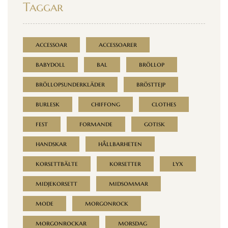
Taggar
accessoar
accessoarer
babydoll
bal
bröllop
bröllopsunderkläder
brösttejp
burlesk
chiffong
clothes
fest
formande
gotisk
handskar
hållbarheten
korsettbälte
korsetter
lyx
midjekorsett
midsommar
mode
morgonrock
morgonrockar
morsdag