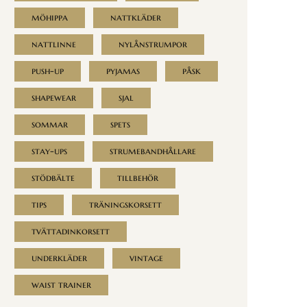
möhippa
nattkläder
nattlinne
nylånstrumpor
push-up
pyjamas
påsk
shapewear
sjal
sommar
spets
stay-ups
strumebandhållare
stödbälte
tillbehör
tips
träningskorsett
tvättadinkorsett
underkläder
vintage
waist trainer