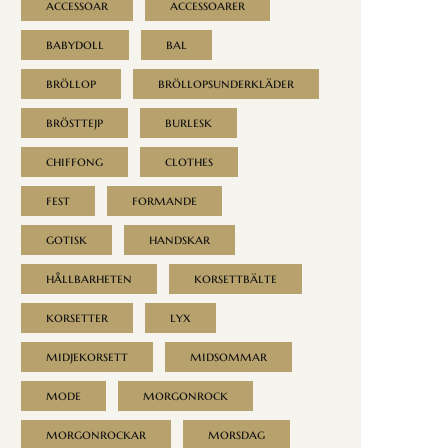
accessoar
accessoarer
babydoll
bal
bröllop
bröllopsunderkläder
brösttejp
burlesk
chiffong
clothes
fest
formande
gotisk
handskar
hållbarheten
korsettbälte
korsetter
lyx
midjekorsett
midsommar
mode
morgonrock
morgonrockar
morsdag