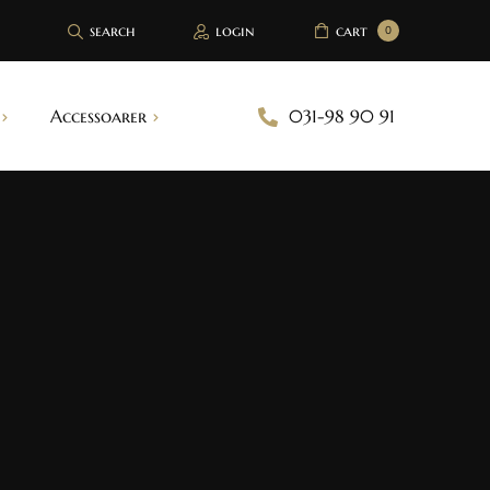
search
login
cart
0
Accessoarer
031-98 90 91
Brösttejp
Bh inlägg
Handskar
Strumpeband
Sjalar