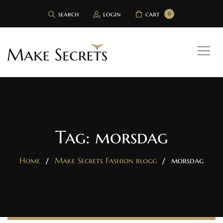
search
login
cart
0
Tag: morsdag
Home
Make Secrets Fashion blogg
morsdag