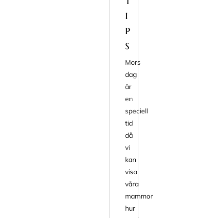
t
i
p
s
Mors
dag
är
en
speciell
tid
då
vi
kan
visa
våra
mammor
hur