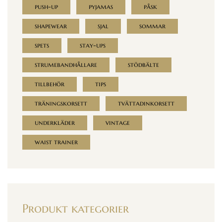
push-up
pyjamas
påsk
shapewear
sjal
sommar
spets
stay-ups
strumebandhållare
stödbälte
tillbehör
tips
träningskorsett
tvättadinkorsett
underkläder
vintage
waist trainer
Produkt kategorier