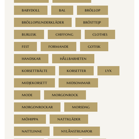
babydoll
bal
bröllop
bröllopsunderkläder
brösttejp
burlesk
chiffong
clothes
fest
formande
gotisk
handskar
hållbarheten
korsettbälte
korsetter
lyx
midjekorsett
midsommar
mode
morgonrock
morgonrockar
morsdag
möhippa
nattkläder
nattlinne
nylånstrumpor