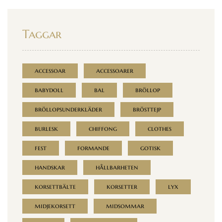
Taggar
accessoar
accessoarer
babydoll
bal
bröllop
bröllopsunderkläder
brösttejp
burlesk
chiffong
clothes
fest
formande
gotisk
handskar
hållbarheten
korsettbälte
korsetter
lyx
midjekorsett
midsommar