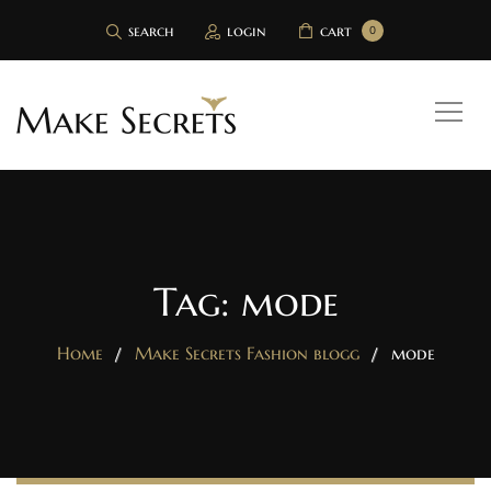
search
login
cart
0
Tag: mode
Home
Make Secrets Fashion blogg
mode