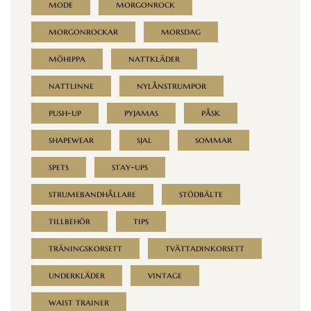
mode
morgonrock
morgonrockar
morsdag
möhippa
nattkläder
nattlinne
nylånstrumpor
push-up
pyjamas
påsk
shapewear
sjal
sommar
spets
stay-ups
strumebandhållare
stödbälte
tillbehör
tips
träningskorsett
tvättadinkorsett
underkläder
vintage
waist trainer