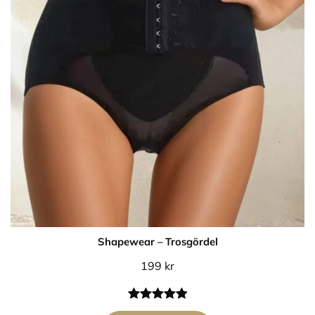
Shapewear – Trosgördel
199
kr
Betygsatt
3