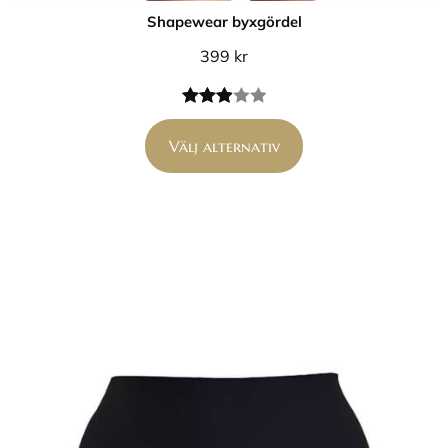
Shapewear byxgördel
399
kr
Betygsatt
1
3.00
Välj alternativ
av 5
baserat
på
kundrecension