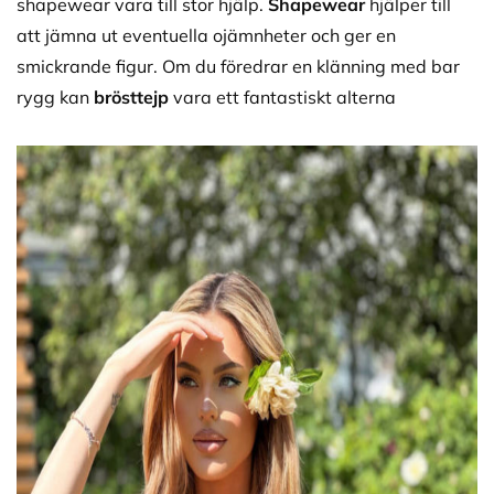
shapewear vara till stor hjälp.
Shapewear
hjälper till
att jämna ut eventuella ojämnheter och ger en
smickrande figur. Om du föredrar en klänning med bar
rygg kan
brösttejp
vara ett fantastiskt alterna