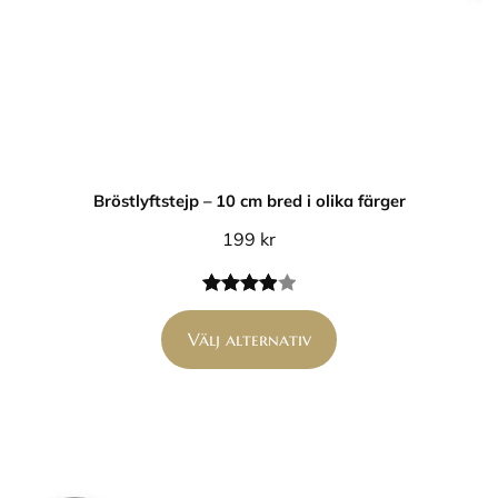
Bröstlyftstejp – 10 cm bred i olika färger
199
kr
Betygsatt
1
4.00
av 5
Välj alternativ
baserat
på
kundrecension