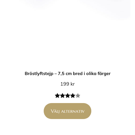
Bröstlyftstejp – 7,5 cm bred i olika färger
199
kr
Betygsatt
1
4.00
av 5
Välj alternativ
baserat
på
kundrecension