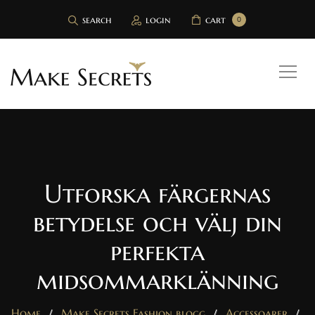
search
login
cart
0
Utforska färgernas
betydelse och välj din
perfekta
midsommarklänning
Home
Make Secrets Fashion blogg
Accessoarer