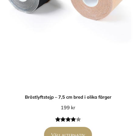
Bröstlyftstejp – 7,5 cm bred i olika färger
199
kr
Betygsatt
1
4.00
av 5
Välj alternativ