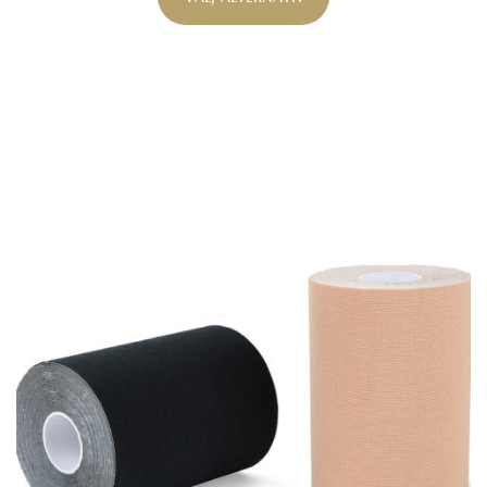
baserat
på
kundrecension