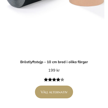
Bröstlyftstejp – 10 cm bred i olika färger
199
kr
Betygsatt
1
4.00
av 5
Välj alternativ
baserat
på