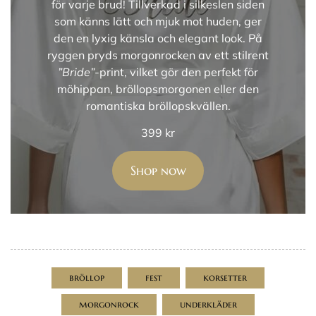
för varje brud! Tillverkad i silkeslen siden
som känns lätt och mjuk mot huden, ger
den en lyxig känsla och elegant look. På
ryggen pryds morgonrocken av ett stilrent
”Bride”
-print, vilket gör den perfekt för
möhippan, bröllopsmorgonen eller den
romantiska bröllopskvällen.
399
kr
Shop now
bröllop
fest
korsetter
morgonrock
underkläder