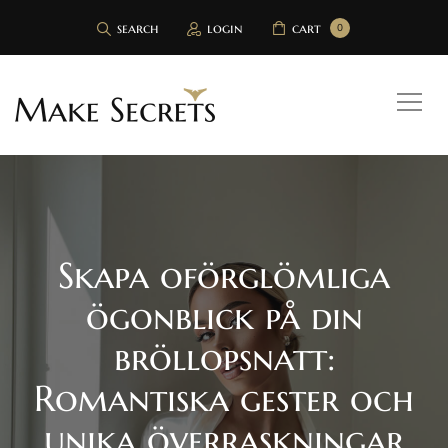
search
login
cart
0
Skapa oförglömliga
ögonblick på din
bröllopsnatt:
Romantiska gester och
unika överraskningar